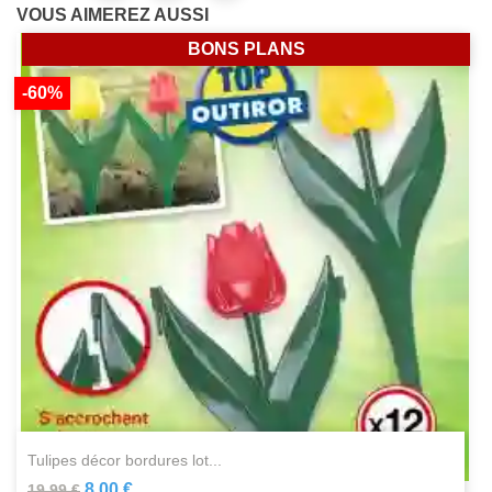
VOUS AIMEREZ AUSSI
BONS PLANS
-60%
tulipes décor bordures lot...
8,00 €
19,99 €