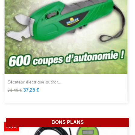
sécateur électrique outiror...
37,25 €
74,49 €
BONS PLANS
-50%