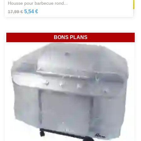
housse pour barbecue rond...
5,54 €
17,99 €
BONS PLANS