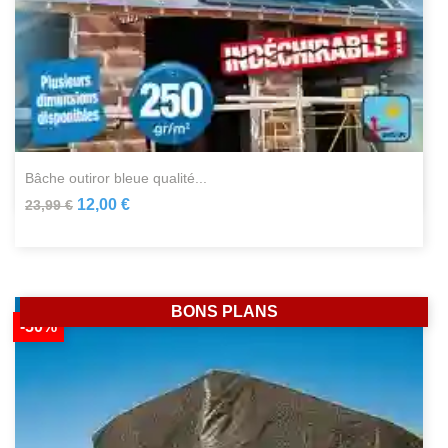
bâche outiror bleue qualité...
12,00 €
23,99 €
BONS PLANS
-50%