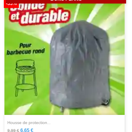
-33%
housse de protection...
6,65 €
9,99 €