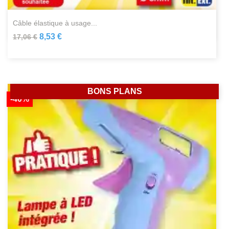
câble élastique à usage...
8,53 €
17,06 €
BONS PLANS
-40%