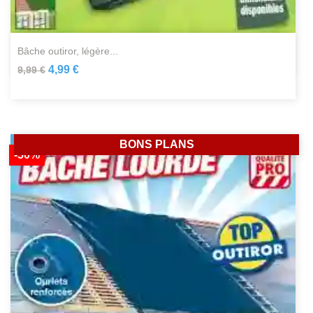
bâche outiror, légère...
4,99 €
9,99 €
BONS PLANS
-50%