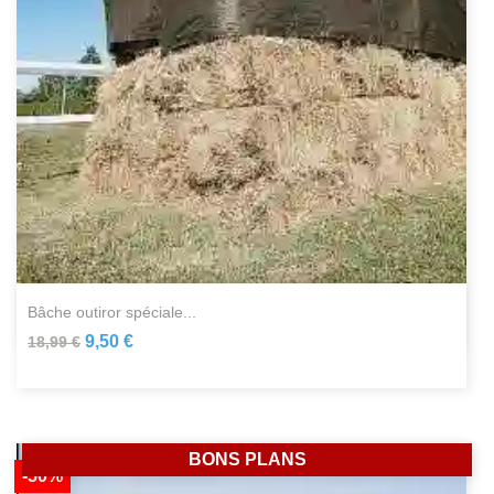
bâche outiror spéciale...
9,50 €
18,99 €
BONS PLANS
-50%