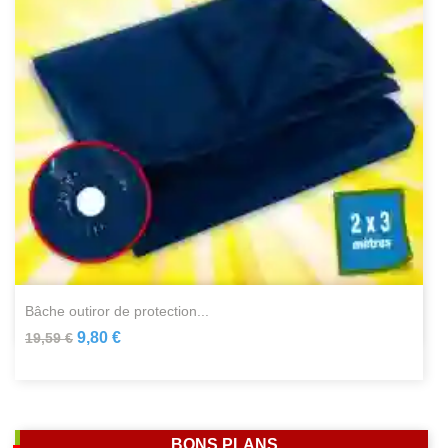
bâche outiror de protection...
9,80 €
19,59 €
BONS PLANS