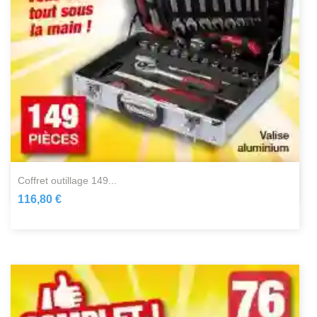
coffret outillage 149...
116,80 €