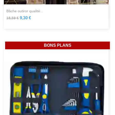
bâche outiror qualité...
9,30 €
18,59 €
BONS PLANS