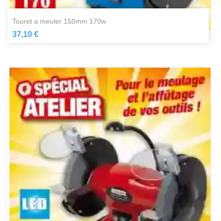
touret a meuler 150mm 170w
37,10 €