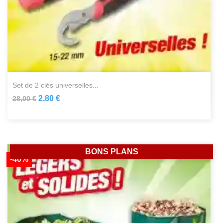
set de 2 clés universelles...
2,80 €
28,00 €
BONS PLANS
-40%