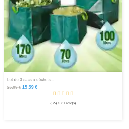
lot de 3 sacs à déchets...
15,59 €
25,99 €
(
5
/
5
) sur
1
note(s)