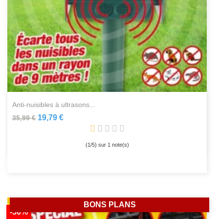
anti-nuisibles à ultrasons...
19,79 €
35,99 €
(
1
/
5
) sur
1
note(s)
BONS PLANS
-50%