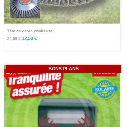
tête de débroussailleuse...
12,50 €
24,99 €
BONS PLANS
-45%