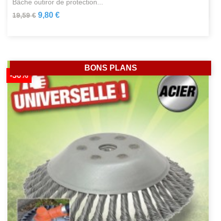
bâche outiror de protection...
9,80 €
19,59 €
BONS PLANS
-50%