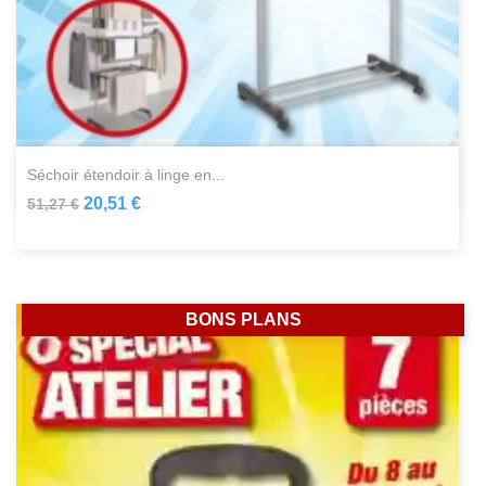
séchoir étendoir à linge en...
20,51 €
51,27 €
BONS PLANS