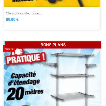
cle a chocs electrique...
80,90 €
BONS PLANS
-60%