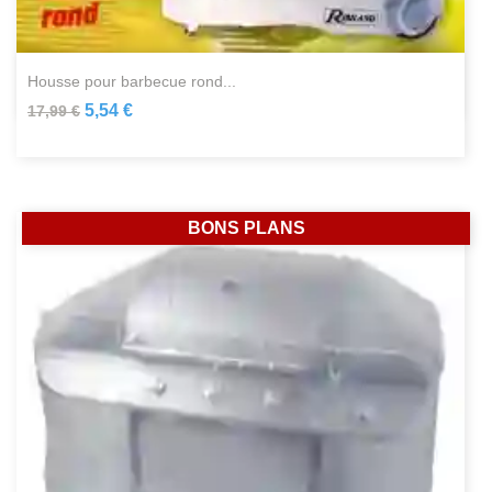
housse pour barbecue rond...
5,54 €
17,99 €
BONS PLANS