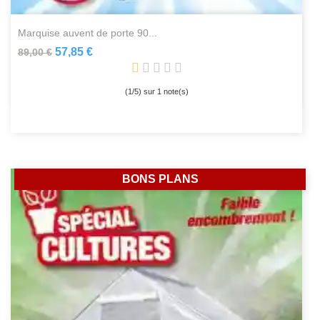
marquise auvent de porte 90...
57,85 €
89,00 €
(
1
/
5
) sur
1
note(s)
BONS PLANS