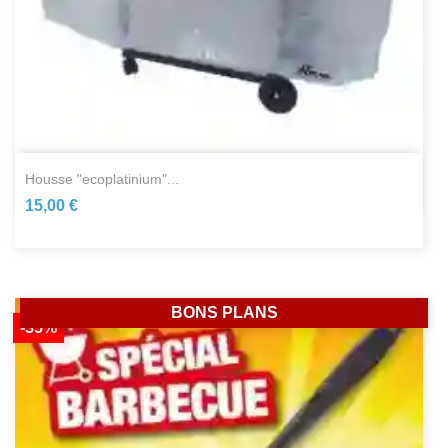
housse "ecoplatinium"...
15,00 €
BONS PLANS
-35%