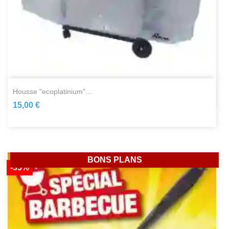
housse "ecoplatinium"...
15,00 €
BONS PLANS
-35%