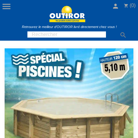

person
(0)
shopping_cart
Retrouvez le meilleur d’OUTIROR livré directement chez vous !
