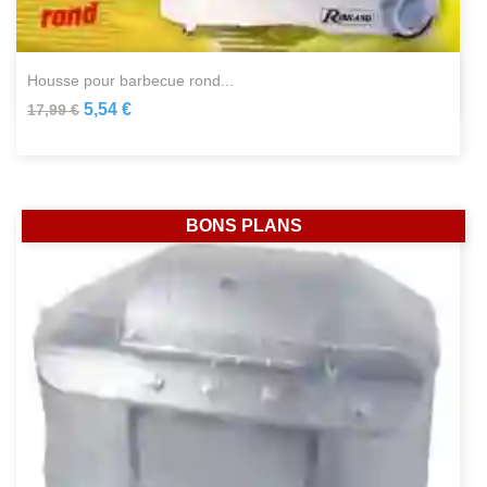
housse pour barbecue rond...
5,54 €
17,99 €
BONS PLANS