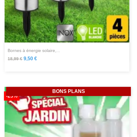
bornes à énergie solaire,...
9,50 €
18,99 €
BONS PLANS
-25%