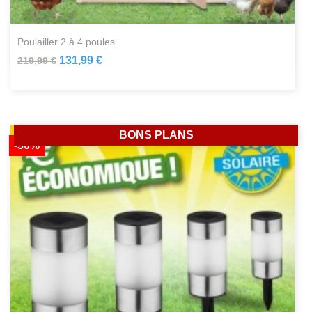
poulailler 2 à 4 poules...
131,99 €
219,99 €
BONS PLANS
-50%