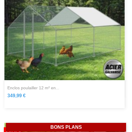
enclos poulailler 12 m² en...
349,99 €
BONS PLANS
-30%