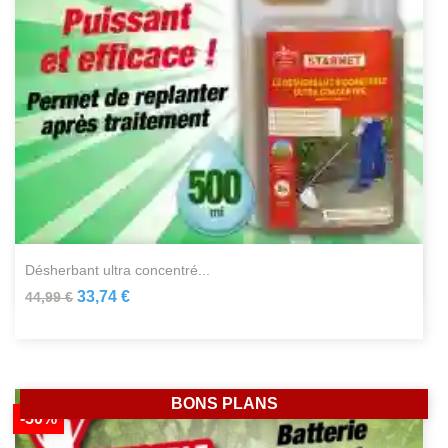
désherbant ultra concentré...
33,74 €
44,99 €
BONS PLANS
-50%