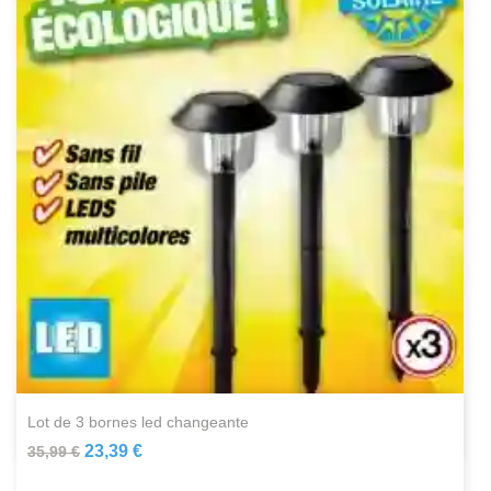
lot de 3 bornes led changeante
23,39 €
35,99 €