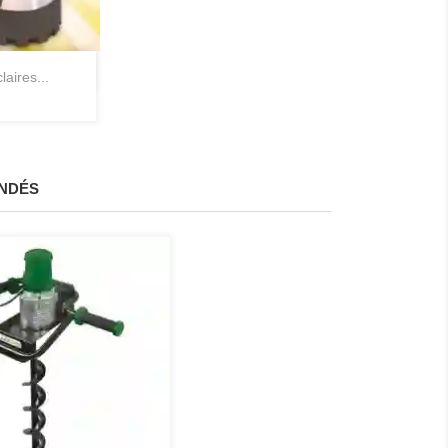
pide
laires...
NDÉS