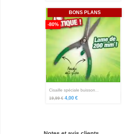
BONS PLANS
-80%
cisaille spéciale buisson...
Aperçu rapide

4,00 €
19,99 €
Notes et avis clients