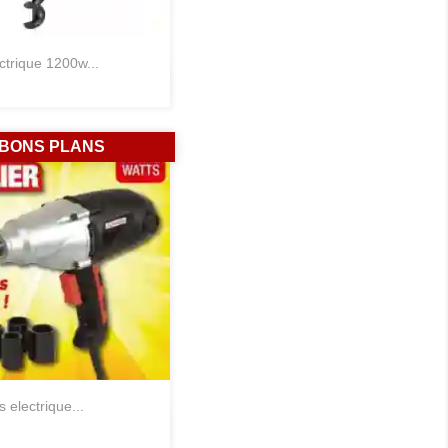
ectrique 1200w...
Aperçu rapide

BONS PLANS
s electrique...
Aperçu rapide
