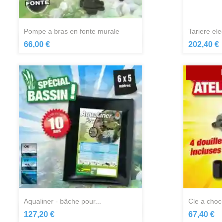
pompe a bras en fonte murale
tariere el
Aperçu rapide

66,00 €
202,40 €
aqualiner - bâche pour...
cle a choc
Aperçu rapide

127,20 €
67,40 €