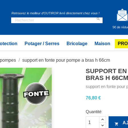
Retrouvez le meilleur d’OUTIROR livré directement chez vous !

5€ de rédu
otection
Potager / Serres
Bricolage
Maison
PRO
t pompes
support en fonte pour pompe a bras h 66cm
SUPPORT EN
BRAS H 66C
support en fonte pour
76,80 €
Quantité
A
