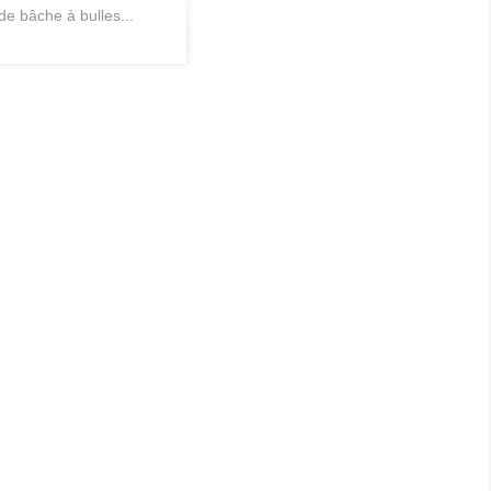
 de bâche à bulles...
Aperçu rapide
