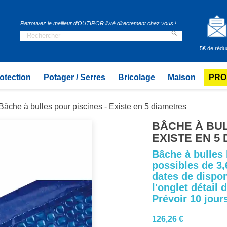
Retrouvez le meilleur d’OUTIROR livré directement chez vous !

5€ de rédu
otection
Potager / Serres
Bricolage
Maison
PRO
Bâche à bulles pour piscines - Existe en 5 diametres
BÂCHE À BUL
EXISTE EN 5
Bâche à bulles 
possibles de 3
dates de dispon
l'onglet détail 
Prévoir 10 jours
126,26 €