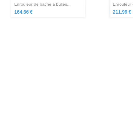
enrouleur de bâche à bulles...
enrouleur
Aperçu rapide

164,66 €
211,99 €