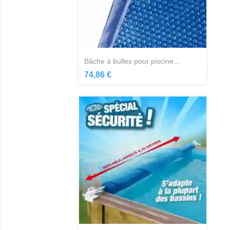
bâche à bulles pour piscine...
Aperçu rapide

74,86 €