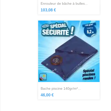
enrouleur de bâche à bulles...
Aperçu rapide

103,08 €
bache piscine 140gr/m²...
Aperçu rapide

46,00 €