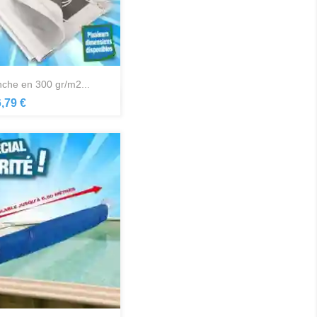
nche en 300 gr/m2...
Aperçu rapide

,79 €