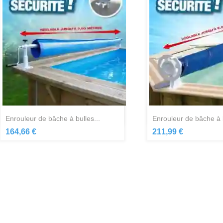
Aperçu rapide
Aperçu ra


enrouleur de bâche à bulles...
enrouleur de bâche à b
164,66 €
211,99 €