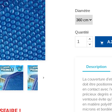
Diamètre
Quantité
A

Description

La couverture d'et
doit être position
en contact avec l
précieux degrès en
ventouse évite qu'
en matière polyét
microns et bordées