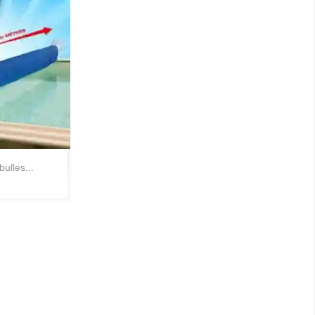
pide
ulles...