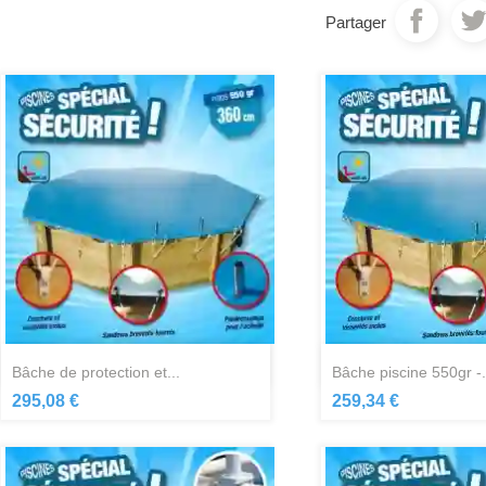
Partager
Aperçu rapide
Aperçu ra


bâche de protection et...
bâche piscine 550gr -.
295,08 €
259,34 €