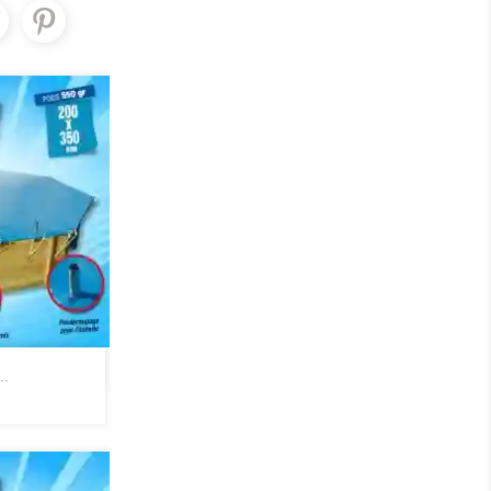
pide
..