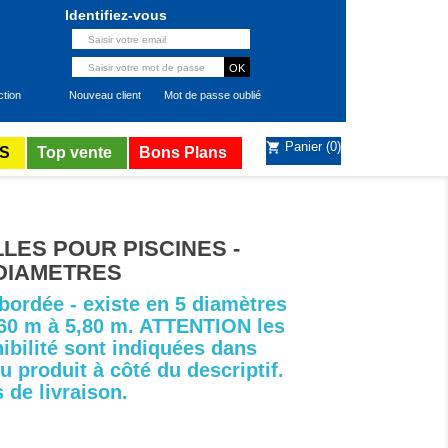
Identifiez-vous
ction
Nouveau client
Mot de passe oublié
Panier
(0)
shopping_cart
S
Top vente
Bons Plans
LES POUR PISCINES -
 DIAMETRES
bordée - existe en 5 diamètres
,60 m à 5,80 m. ATTENTION les
ibilité sont indiquées dans
du produit à côté du descriptif.
 de livraison.