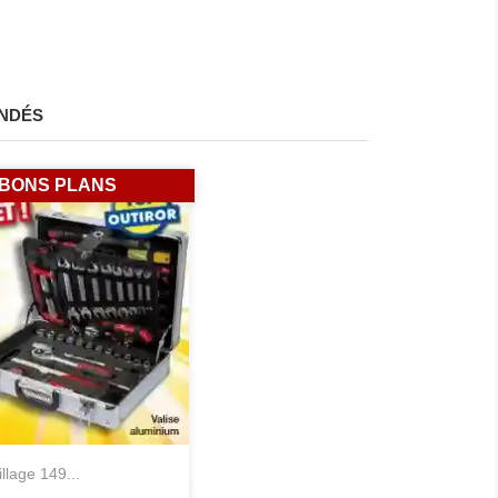
NDÉS
BONS PLANS
tillage 149...