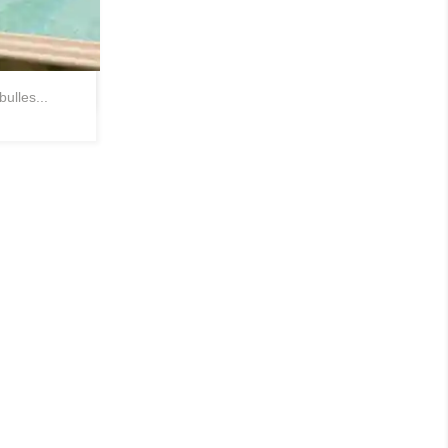
pide
ulles...