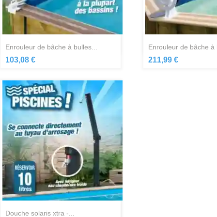
Aperçu rapide
Aperçu ra


enrouleur de bâche à bulles...
enrouleur de bâche à b
103,08 €
211,99 €
Aperçu rapide

douche solaris xtra -...