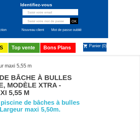
Identifiez-vous
ction
Nouveau client
Mot de passe oublié
Panier
(0)
shopping_cart
S
Top vente
Bons Plans
ur maxi 5,55 m
DE BÂCHE À BULLES
E, MODÈLE XTRA -
I 5,55 M
piscine de bâches à bulles
Largeur maxi 5,50m.