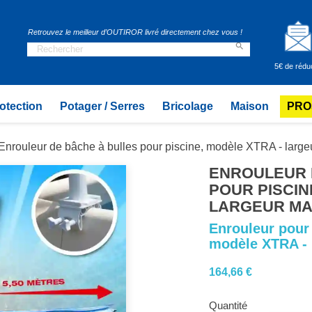
Retrouvez le meilleur d’OUTIROR livré directement chez vous !

5€ de rédu
otection
Potager / Serres
Bricolage
Maison
PRO
Enrouleur de bâche à bulles pour piscine, modèle XTRA - large
ENROULEUR 
POUR PISCIN
LARGEUR MAX
Enrouleur pour 
modèle XTRA - 
164,66 €
Quantité