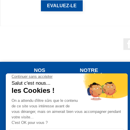
EVALUEZ-LE
NOS
NOTRE
PRODUITS
SOCIÉTÉ
Nouveaux produits
Qui sommes nous ?
Meilleures ventes
Votre commande
Jardinage
Votre livraison
Plein Air
Notre Garantie de
Satisfaction
Auto Moto
Un paiement
Bricolage
sécurisé
Maison