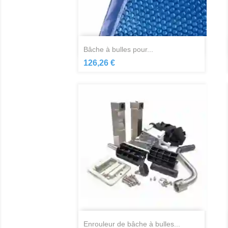
Aperçu rapide

bâche à bulles pour...
126,26 €
Aperçu rapide

enrouleur de bâche à bulles...