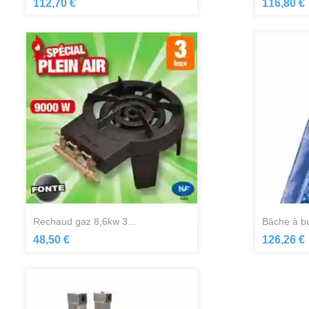
Aperçu rapide

112,70 €
116,80 €
rechaud gaz 8,6kw 3...
bâche à bu
Aperçu rapide

48,50 €
126,26 €