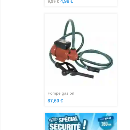
Aperçu rapide

4,99 €
9,99 €
pompe gas oil
Aperçu rapide

87,60 €