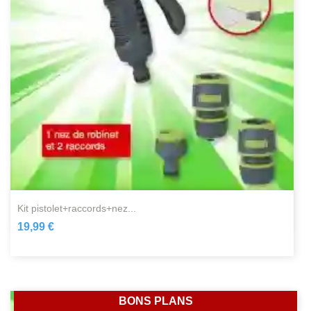
kit pistolet+raccords+nez...
19,99 €
BONS PLANS