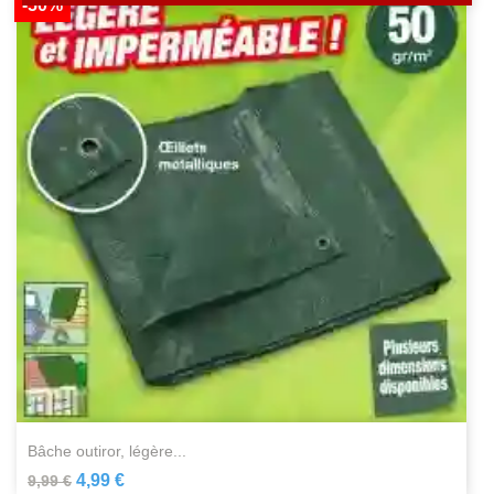
-50%
bâche outiror, légère...
4,99 €
9,99 €