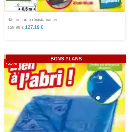
bâche haute résistance en...
127,19 €
158,99 €
BONS PLANS
-55%