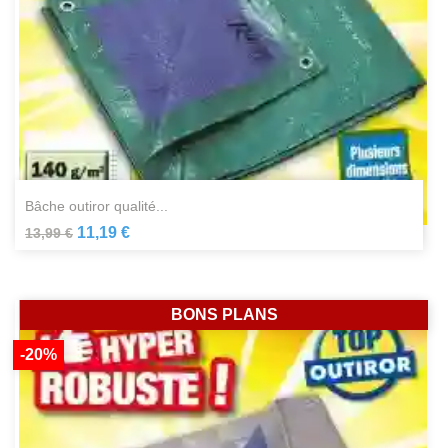
bâche outiror qualité...
11,19 €
13,99 €
BONS PLANS
-20%