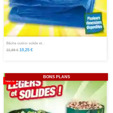
bâche outiror solide et...
10,25 €
22,99 €
BONS PLANS
-40%