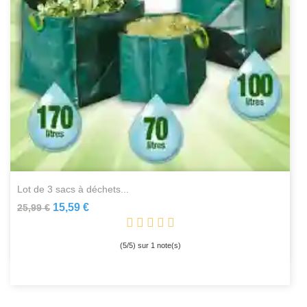
lot de 3 sacs à déchets...
15,59 €
25,99 €
(
5
/
5
) sur
1
note(s)