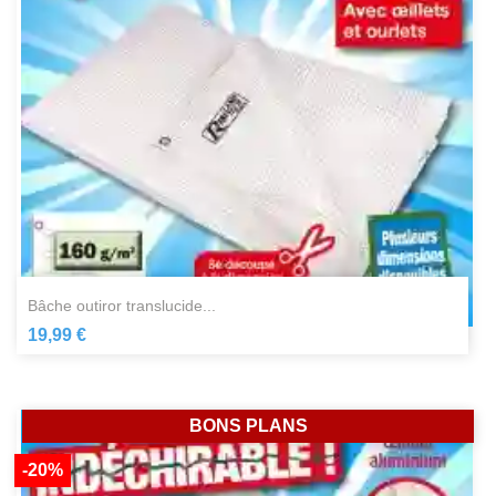
bâche outiror translucide...
19,99 €
BONS PLANS
-20%