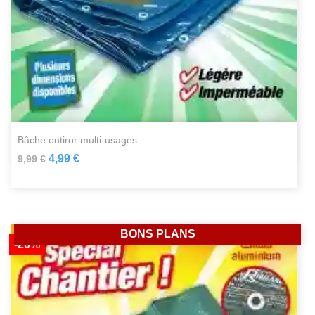
bâche outiror multi-usages...
4,99 €
9,99 €
BONS PLANS
-20%