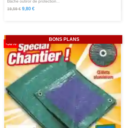
bâche outiror de protection...
9,80 €
19,59 €
BONS PLANS
-50%