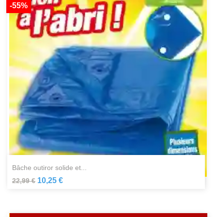
-55%
bâche outiror solide et...
10,25 €
22,99 €