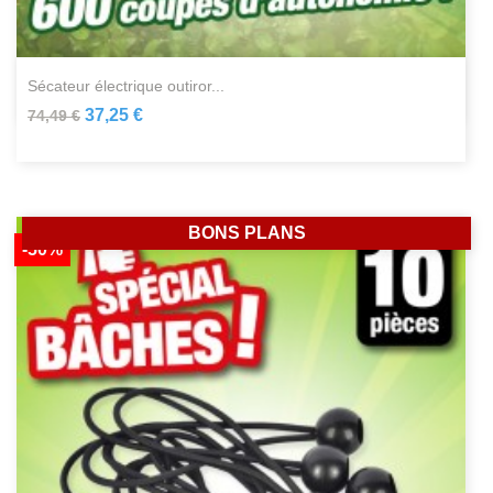
sécateur électrique outiror...
37,25 €
74,49 €
BONS PLANS
-50%