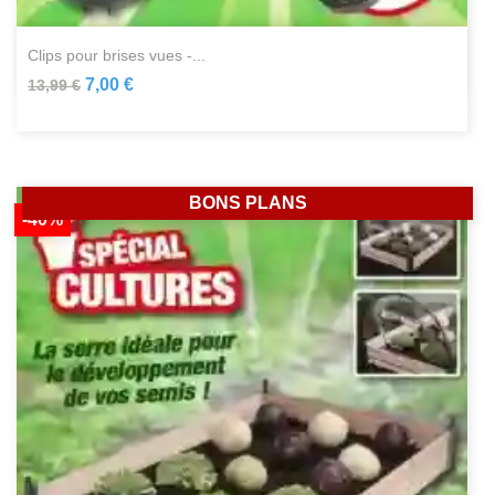
clips pour brises vues -...
7,00 €
13,99 €
BONS PLANS
-40%