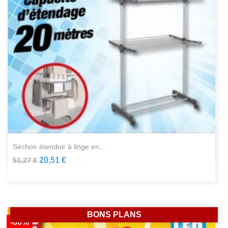
séchoir étendoir à linge en...
20,51 €
51,27 €
BONS PLANS
-60%