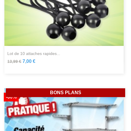
lot de 10 attaches rapides...
7,00 €
13,99 €
BONS PLANS
-60%