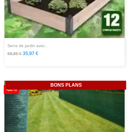
serre de jardin avec...
35,97 €
59,95 €
BONS PLANS
-60%