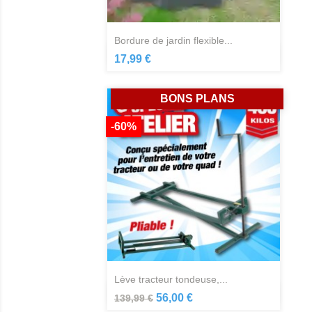
bordure de jardin flexible...
Aperçu rapide

17,99 €
BONS PLANS
-60%
lève tracteur tondeuse,...
Aperçu rapide

56,00 €
139,99 €