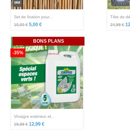
set de fixation pour...
tête de d
Aperçu rapide

5,00 €
12
10,00 €
24,99 €
BONS PLANS
-35%
vinaigre extérieur et...
Aperçu rapide

12,99 €
19,99 €