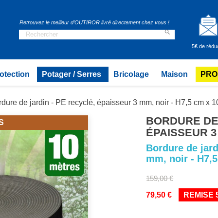
Retrouvez le meilleur d’OUTIROR livré directement chez vous !

5€ de rédu
otection
Potager / Serres
Bricolage
Maison
PRO
dure de jardin - PE recyclé, épaisseur 3 mm, noir - H7,5 cm x 1
BORDURE DE 
S
ÉPAISSEUR 3 
Bordure de jard
mm, noir - H7,5
159,00 €
79,50 €
REMISE 