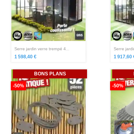
serre jardin verre trempé 4...
serre jard
Aperçu rapide

1 598,40 €
1 917,60 
BONS PLANS
-50%
-50%