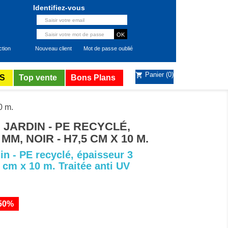
Identifiez-vous
ction
Nouveau client
Mot de passe oublié
Panier
(0)
shopping_cart
S
Top vente
Bons Plans
0 m.
JARDIN - PE RECYCLÉ,
MM, NOIR - H7,5 CM X 10 M.
in - PE recyclé, épaisseur 3
 cm x 10 m. Traitée anti UV
50%