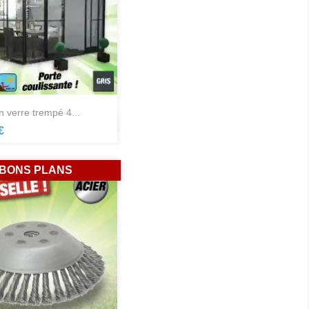
in verre trempé 4...
Aperçu rapide

€
BONS PLANS