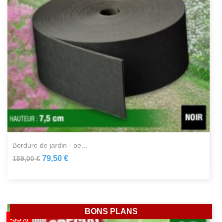
bordure de jardin - pe...
79,50 €
159,00 €
BONS PLANS
-35%