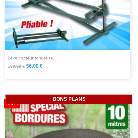
lève tracteur tondeuse,...
56,00 €
139,99 €
BONS PLANS
-50%