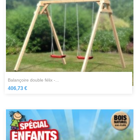
balançoire double félix -...
406,73 €