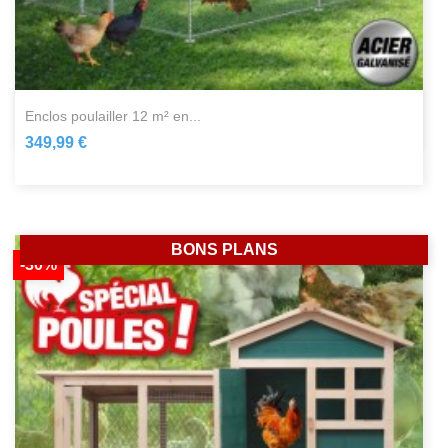
enclos poulailler 12 m² en...
349,99 €
BONS PLANS
-30%