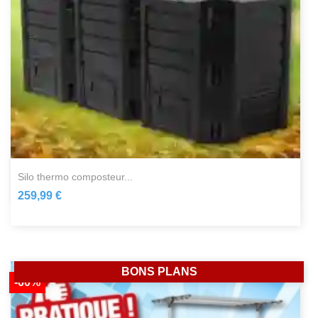
silo thermo composteur...
259,99 €
BONS PLANS
-60%