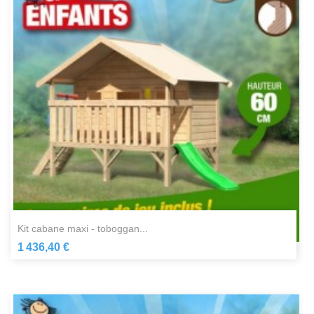
kit cabane maxi - toboggan...
1 436,40 €