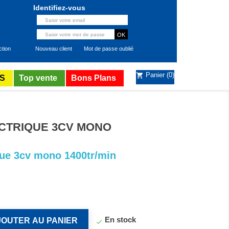
Identifiez-vous
ction
Nouveau client
Mot de passe oublié
Panier
(0)
shopping_cart
S
Top vente
Bons Plans
CTRIQUE 3CV MONO
que 3cv mono 1400tr/min
En stock
JOUTER AU PANIER
