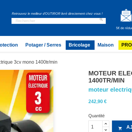
Retrouvez le meilleur d’OUTIROR livré directement chez vous !

5€ de rédu
otection
Potager / Serres
Bricolage
Maison
PRO
ctrique 3cv mono 1400tr/min
MOTEUR ELE
1400TR/MIN
moteur electri
242,90 €
Quantité
A
