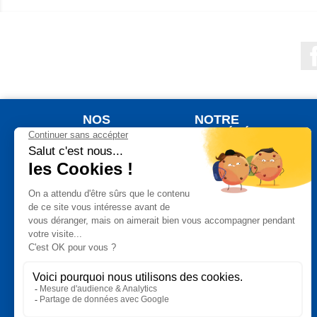
NOS
NOTRE
PRODUITS
SOCIÉTÉ
Nouveaux produits
Qui sommes nous ?
Meilleures ventes
Votre commande
Jardinage
Votre livraison
Plein Air
Notre Garantie de
Satisfaction
Auto Moto
Un paiement
Bricolage
sécurisé
Maison
Vos données
Bien Etre
personnelles
Cuisine
Conditions
générales de vente