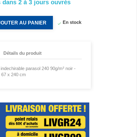
 dans 2 à 3 jours ouvrés
En stock
JOUTER AU PANIER

Détails du produit
indechirable parasol 240 90g/m² noir -
x 67 x 240 cm