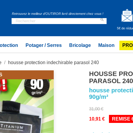
Retrouvez le meilleur d’OUTIROR livré directement chez vous !

5€ de rédu
otection
Potager / Serres
Bricolage
Maison
PRO
e
housse protection indechirable parasol 240
HOUSSE PRO
S
PARASOL 24
housse protecti
90g/m²
31,00 €
10,91 €
REMISE 