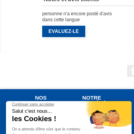
personne n'a encore posté d'avis
dans cette langue
EVALUEZ-LE
NOS
NOTRE
PRODUITS
SOCIÉTÉ
Nouveaux produits
Qui sommes nous ?
Meilleures ventes
Votre commande
Jardinage
Votre livraison