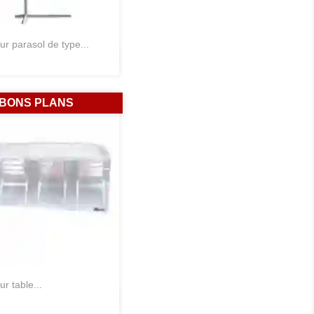
ur parasol de type...
Aperçu rapide

BONS PLANS
ur table...
Aperçu rapide
