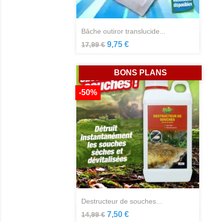
bâche outiror translucide...
Aperçu rapide

9,75 €
17,99 €
BONS PLANS
-50%
destructeur de souches...
Aperçu rapide

7,50 €
14,99 €