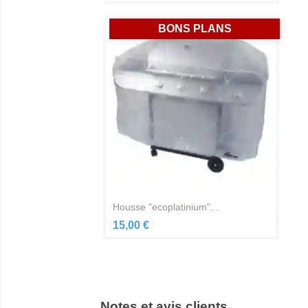
BONS PLANS
housse "ecoplatinium"...
Aperçu rapide

15,00 €
Notes et avis clients