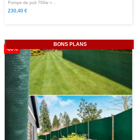
pompe de puit 750w +...
230,40 €
BONS PLANS
-60%