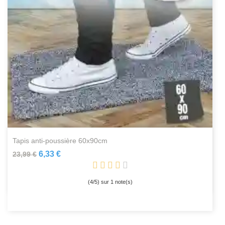
tapis anti-poussière 60x90cm
6,33 €
23,99 €
(
4
/
5
) sur
1
note(s)