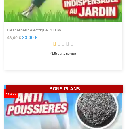
désherbeur électrique 2000w...
23,00 €
46,00 €
(
1
/
5
) sur
1
note(s)
BONS PLANS
-73%