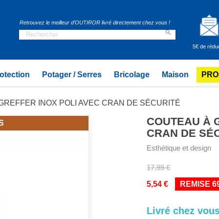
Retrouvez le meilleur d’OUTIROR livré directement chez vous !

5€ de rédu
otection
Potager / Serres
Bricolage
Maison
PRO
GREFFER INOX POLI AVEC CRAN DE SÉCURITÉ
COUTEAU À G
S
CRAN DE SÉ
Esthétique et design
17,99 €
5,54 €
REMISE 6
Livré chez vous