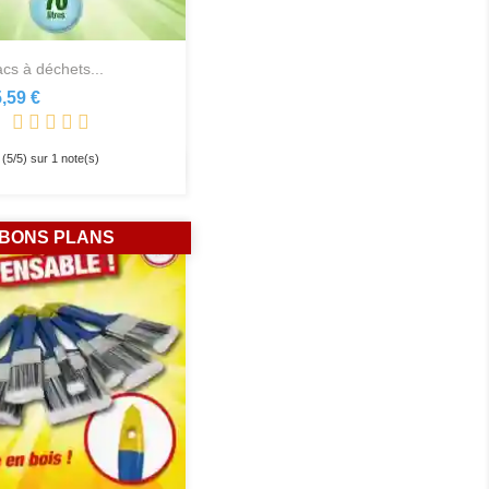
acs à déchets...
,59 €
(
5
/
5
) sur
1
note(s)
Aperçu rapide

BONS PLANS