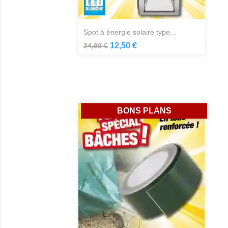
spot à énergie solaire type...
Aperçu rapide

12,50 €
24,99 €
BONS PLANS