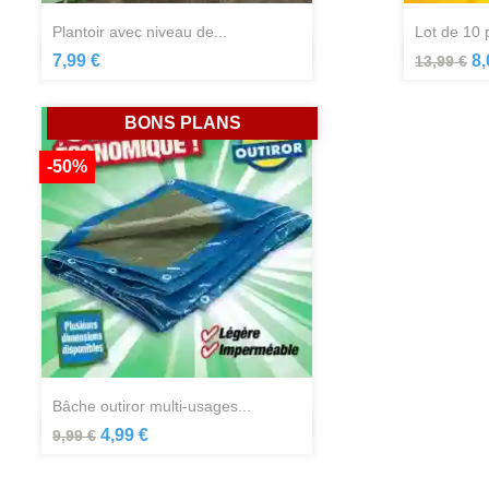
plantoir avec niveau de...
lot de 10 
Aperçu rapide

7,99 €
8,
13,99 €
BONS PLANS
-50%
bâche outiror multi-usages...
Aperçu rapide

4,99 €
9,99 €