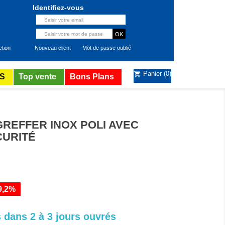
Identifiez-vous
ction
Nouveau client
Mot de passe oublié
Panier
(0)
shopping_cart
S
Top vente
Bons Plans
REFFER INOX POLI AVEC
CURITÉ
9,2%
 dans 2 à 3 jours ouvrés