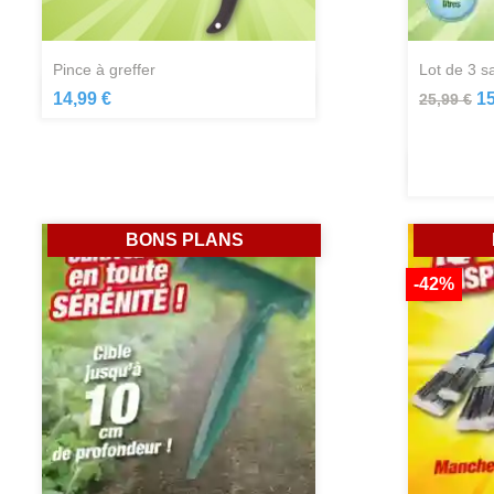
pince à greffer
lot de 3 s
Aperçu rapide

14,99 €
15
25,99 €
BONS PLANS
-42%