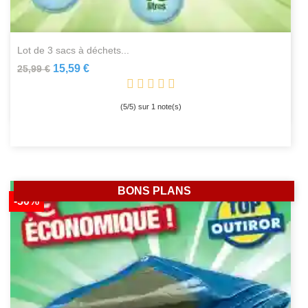
lot de 3 sacs à déchets...
15,59 €
25,99 €
(
5
/
5
) sur
1
note(s)
BONS PLANS
-50%