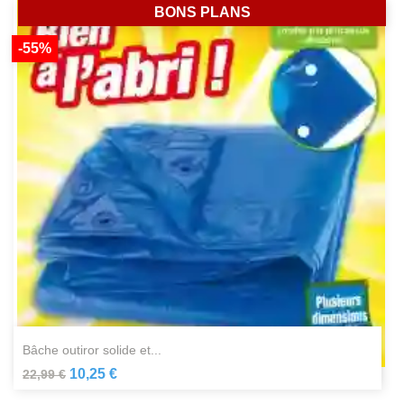
BONS PLANS
-55%
bâche outiror solide et...
10,25 €
22,99 €