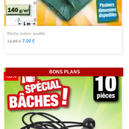
bâche outiror qualité...
7,00 €
13,99 €
BONS PLANS
-50%