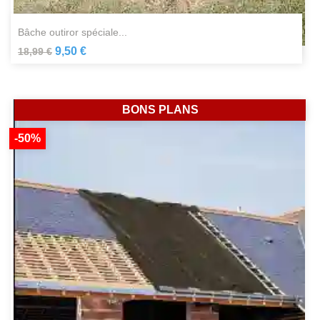
bâche outiror spéciale...
9,50 €
18,99 €
BONS PLANS
-50%