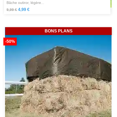
bâche outiror, légère...
4,99 €
9,99 €
BONS PLANS
-50%