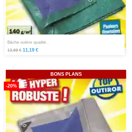
bâche outiror qualité...
11,19 €
13,99 €
BONS PLANS
-20%