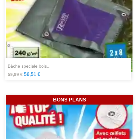
bâche speciale bois...
56,51 €
59,99 €
BONS PLANS