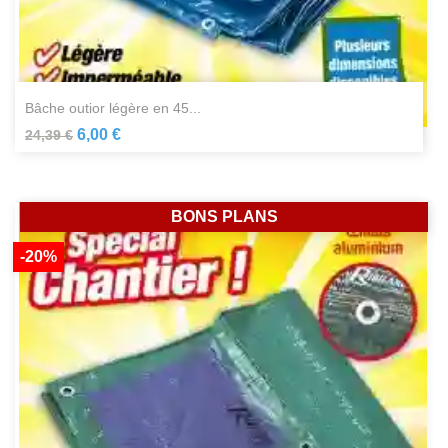
bâche outior légère en 45...
6,00 €
24,39 €
BONS PLANS
-20%