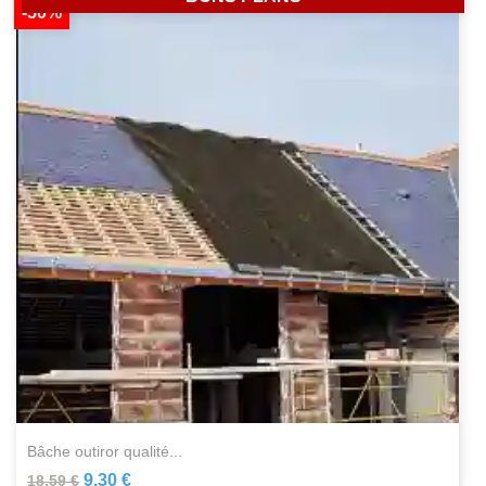
-50%
bâche outiror qualité...
9,30 €
18,59 €