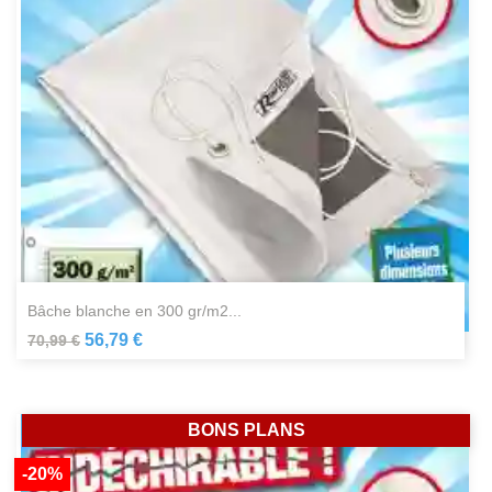
bâche blanche en 300 gr/m2...
56,79 €
70,99 €
BONS PLANS
-20%