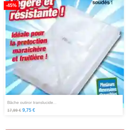
-45%
bâche outiror translucide...
9,75 €
17,99 €