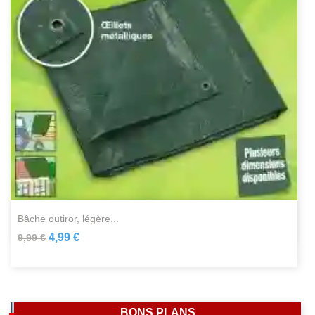
bâche outiror, légère...
4,99 €
9,99 €
BONS PLANS