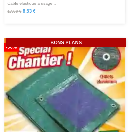
câble élastique à usage...
8,53 €
17,06 €
BONS PLANS
-50%