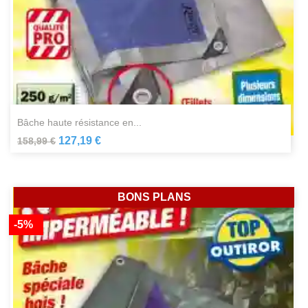
bâche haute résistance en...
127,19 €
158,99 €
BONS PLANS
-5%