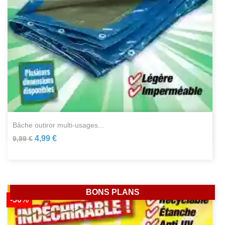
bâche outiror multi-usages...
4,99 €
9,99 €
BONS PLANS
-50%