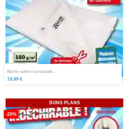
bâche outiror translucide...
19,99 €
BONS PLANS
-20%